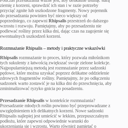
Podczas przesadzania ważne jest, aby delikatnie usunąć starą
ziemię z korzeni, sprawdzić ich stan i w razie potrzeby
przyciąć zgnite lub uszkodzone fragmenty. Nowy pojemnik
do przesadzania powinien być nieco większy od
poprzedniego, co zapewni
Rhipsalis
przestrzeń do dalszego
wzrostu i rozwoju. Pamiętajmy, aby po przesadzeniu nie
podlewać rośliny przez kilka dni, dając czas na zagojenie się
ewentualnych uszkodzeń korzeni.
Rozmnażanie Rhipsalis – metody i praktyczne wskazówki
Rhipsalis
rozmnażanie to proces, który pozwala miłośnikom
tych sukulenty z łatwością zwiększać swoje zielone kolekcje.
Najpopularniejszą metodą jest rozmnażanie przez sadzonki
pędowe, które można uzyskać poprzez delikatne oddzielenie
zdrowych fragmentów rośliny. Pamiętajmy, że po odłączeniu
sadzonek warto zostawić je na kilka dni do przeschnięcia, aby
zminimalizować ryzyko gnicia po posadzeniu.
Przesadzanie Rhipsalis
w kontekście rozmnażania?
Przesadzanie młodych roślin powinno być przeprowadzane z
uwzględnieniem ich delikatnych korzeni. Nowe sadzonki
Rhipsalis najlepiej jest umieścić w lekkim, przepuszczalnym
podłożu, które zapewni odpowiednie warunki do
ukorzeniania się i wzrostu. Warto również pamiętać o