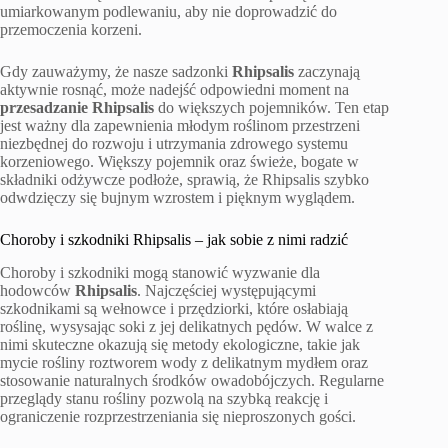
umiarkowanym podlewaniu, aby nie doprowadzić do
przemoczenia korzeni.
Gdy zauważymy, że nasze sadzonki
Rhipsalis
zaczynają
aktywnie rosnąć, może nadejść odpowiedni moment na
przesadzanie Rhipsalis
do większych pojemników. Ten etap
jest ważny dla zapewnienia młodym roślinom przestrzeni
niezbędnej do rozwoju i utrzymania zdrowego systemu
korzeniowego. Większy pojemnik oraz świeże, bogate w
składniki odżywcze podłoże, sprawią, że Rhipsalis szybko
odwdzięczy się bujnym wzrostem i pięknym wyglądem.
Choroby i szkodniki Rhipsalis – jak sobie z nimi radzić
Choroby i szkodniki mogą stanowić wyzwanie dla
hodowców
Rhipsalis
. Najczęściej występującymi
szkodnikami są wełnowce i przędziorki, które osłabiają
roślinę, wysysając soki z jej delikatnych pędów. W walce z
nimi skuteczne okazują się metody ekologiczne, takie jak
mycie rośliny roztworem wody z delikatnym mydłem oraz
stosowanie naturalnych środków owadobójczych. Regularne
przeglądy stanu rośliny pozwolą na szybką reakcję i
ograniczenie rozprzestrzeniania się nieproszonych gości.