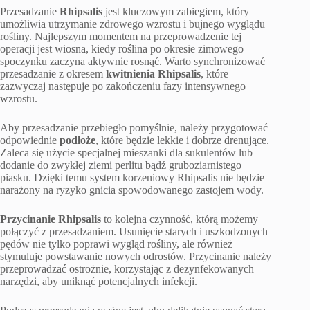
Przesadzanie
Rhipsalis
jest kluczowym zabiegiem, który
umożliwia utrzymanie zdrowego wzrostu i bujnego wyglądu
rośliny. Najlepszym momentem na przeprowadzenie tej
operacji jest wiosna, kiedy roślina po okresie zimowego
spoczynku zaczyna aktywnie rosnąć. Warto synchronizować
przesadzanie z okresem
kwitnienia Rhipsalis
, które
zazwyczaj następuje po zakończeniu fazy intensywnego
wzrostu.
Aby przesadzanie przebiegło pomyślnie, należy przygotować
odpowiednie
podłoże
, które będzie lekkie i dobrze drenujące.
Zaleca się użycie specjalnej mieszanki dla sukulentów lub
dodanie do zwykłej ziemi perlitu bądź gruboziarnistego
piasku. Dzięki temu system korzeniowy Rhipsalis nie będzie
narażony na ryzyko gnicia spowodowanego zastojem wody.
Przycinanie Rhipsalis
to kolejna czynność, którą możemy
połączyć z przesadzaniem. Usunięcie starych i uszkodzonych
pędów nie tylko poprawi wygląd rośliny, ale również
stymuluje powstawanie nowych odrostów. Przycinanie należy
przeprowadzać ostrożnie, korzystając z dezynfekowanych
narzędzi, aby uniknąć potencjalnych infekcji.