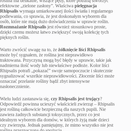
roślina ma delikatne, wiszące pędy, które potrafią stworzyć
efektowne „zielone zasłony”. Właściwa
pielęgnacja
Rhipsalis
wymaga umiarkowanej ilości światła i regularnego
podlewania, co sprawia, że jest doskonałym wyborem dla
osób, które nie mają dużo doświadczenia w uprawie roślin.
Rozmnażanie Rhipsalis
jest również stosunkowo proste,
dzięki czemu możesz łatwo zwiększyć swoją kolekcję tych
pięknych roślin.
Warto zwrócić uwagę na to, że
żółknięcie liści Rhipsalis
może być sygnałem, że roślina jest nieprawidłowo
traktowana. Przyczyną mogą być błędy w uprawie, takie jak
nadmierna ilość wody lub niewłaściwe podłoże. Kolor liści
Rhipsalis potrafi „pokazać” swoje samopoczucie i skutecznie
sygnalizować wszelkie nieprawidłowości. Złocenie liści może
oznaczać przelanie rośliny bądź zbyt intensywne
nasłonecznienie.
Wielu ludzi zastanawia się,
czy Rhipsalis jest trujący
?
Odpowiedź powinna ucieszyć właścicieli zwierząt – Rhipsalis
jest rośliną całkowicie bezpieczną dla naszych pupili. Nie
zawiera żadnych substancji toksycznych, przez co jest
idealnym wyborem dla domów, w których żyją małe dzieci
czy zwierzęta. Jednak pamiętajmy, że mimo wszystko nie jest
rośliną przeznaczoną do spożycia.