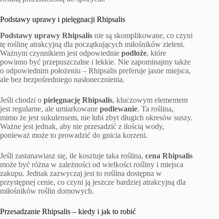
Podstawy uprawy i pielęgnacji Rhipsalis
Podstawy uprawy Rhipsalis
nie są skomplikowane, co czyni
tę roślinę atrakcyjną dla początkujących miłośników zieleni.
Ważnym czynnikiem jest odpowiednie
podłoże
, które
powinno być przepuszczalne i lekkie. Nie zapominajmy także
o odpowiednim położeniu – Rhipsalis preferuje jasne miejsca,
ale bez bezpośredniego nasłonecznienia.
Jeśli chodzi o
pielęgnację Rhipsalis
, kluczowym elementem
jest regularne, ale umiarkowane
podlewanie
. Ta roślina,
mimo że jest sukulensem, nie lubi zbyt długich okresów suszy.
Ważne jest jednak, aby nie przesadzić z ilością wody,
ponieważ może to prowadzić do gnicia korzeni.
Jeśli zastanawiasz się, ile kosztuje taka roślina,
cena Rhipsalis
może być różna w zależności od wielkości rośliny i miejsca
zakupu. Jednak zazwyczaj jest to roślina dostępna w
przystępnej cenie, co czyni ją jeszcze bardziej atrakcyjną dla
miłośników roślin domowych.
Przesadzanie Rhipsalis – kiedy i jak to robić