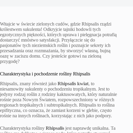
Witajcie w świecie zielonych cudów, gdzie Rhipsalis rządzi
królestwem sukulenta! Odkryjcie tajniki hodowli tych
egzotycznych piękności, których uprawa i pielęgnacja potrafią
dostarczyć mnóstwo satysfakcji. Przyłączcie się do
pasjonatów tych nieziemskich roślin i poznajcie sekrety ich
przesadzania oraz rozmnażania, by stworzyć własną, bujną
oazę w zaciszu domu. Czy jesteście gotowi na zieloną
przygodę?
Charakterystyka i pochodzenie rośliny Rhipsalis
Rhipsalis, znany również jako
Rhipsalis kwiat
, to
niesamowity sukulenty o pochodzeniu tropikalnym. Jest to
jedyny rodzaj roślin z rodziny kaktusowatych, który naturalnie
rośnie poza Nowym Światem, rozpowszechniony w różnych
regionach tropikalnych i subtropikalnych. Rhipsalis to roślina
epifityczna, co oznacza, że zamiast korzeni w glebie, często
rośnie na innych roślinach, korzystając z nich jako podpory.
Charakterystyka rośliny
Rhipsalis
jest naprawdę unikalna. Ta