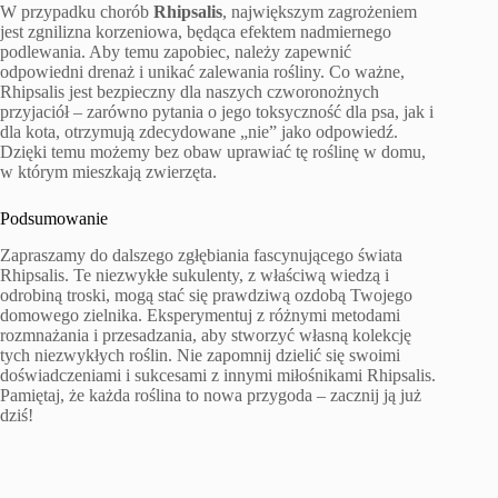
W przypadku chorób
Rhipsalis
, największym zagrożeniem
jest zgnilizna korzeniowa, będąca efektem nadmiernego
podlewania. Aby temu zapobiec, należy zapewnić
odpowiedni drenaż i unikać zalewania rośliny. Co ważne,
Rhipsalis jest bezpieczny dla naszych czworonożnych
przyjaciół – zarówno pytania o jego toksyczność dla psa, jak i
dla kota, otrzymują zdecydowane „nie” jako odpowiedź.
Dzięki temu możemy bez obaw uprawiać tę roślinę w domu,
w którym mieszkają zwierzęta.
Podsumowanie
Zapraszamy do dalszego zgłębiania fascynującego świata
Rhipsalis. Te niezwykłe sukulenty, z właściwą wiedzą i
odrobiną troski, mogą stać się prawdziwą ozdobą Twojego
domowego zielnika. Eksperymentuj z różnymi metodami
rozmnażania i przesadzania, aby stworzyć własną kolekcję
tych niezwykłych roślin. Nie zapomnij dzielić się swoimi
doświadczeniami i sukcesami z innymi miłośnikami Rhipsalis.
Pamiętaj, że każda roślina to nowa przygoda – zacznij ją już
dziś!