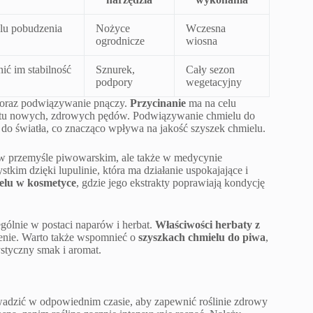
lu pobudzenia
Nożyce
Wczesna
ogrodnicze
wiosna
ć im stabilność
Sznurek,
Cały sezon
podpory
wegetacyjny
e oraz podwiązywanie pnączy.
Przycinanie
ma na celu
ostu nowych, zdrowych pędów. Podwiązywanie chmielu do
ęp do światła, co znacząco wpływa na jakość szyszek chmielu.
ko w przemyśle piwowarskim, ale także w medycynie
tkim dzięki lupulinie, która ma działanie uspokajające i
elu w kosmetyce
, gdzie jego ekstrakty poprawiają kondycję
gólnie w postaci naparów i herbat.
Właściwości herbaty z
ienie. Warto także wspomnieć o
szyszkach chmielu do piwa
,
ystyczny smak i aromat.
wadzić w odpowiednim czasie, aby zapewnić roślinie zdrowy