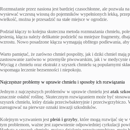
Rozmnażanie przez nasiona jest bardziej czasochłonne, ale pozwala 
wysiewać wczesną wiosną do pojemników wypełnionych lekką, przepu
wielkość, można je przesadzić na stałe miejsce w ogrodzie.
Podział kłączy to kolejna skuteczna metoda rozmnażania chmielu, pole
jesienią, kłącza należy delikatnie podzielić na mniejsze fragmenty, dba
wzrostu. Nowo posadzone kłącza wymagają obfitego podlewania, aby 
Warto pamiętać, że zarówno chmiel pospolity, jak i dziki chmiel ma
zastosowanie zarówno w przemyśle piwowarskim, jak i w medycynie nat
Wyciąg z chmielu oraz ekstrakt z szyszek chmielu są popularnymi skł
wspomaga leczenie bezsenności i niepokoju.
Najczęstsze problemy w uprawie chmielu i sposoby ich rozwiązania
Jednym z najczęstszych problemów w uprawie chmielu jest
atak szk
znacznie osłabić roślinę. Skutecznym rozwiązaniem może być stosowan
szyszek chmielu, który działa przeciwbakteryjnie i przeciwgrzybiczo. 
zareagować na pierwsze oznaki inwazji szkodników.
Kolejnym wyzwaniem jest
pleśń i grzyby
, które mogą rozwijać się 
tym problemom, ważne jest zapewnienie odpowiedniej cyrkulacji powi
Herbata z szyszek chmielu, mająca działanie przeciwgrzybicze, może 