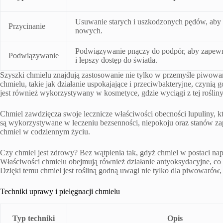
Usuwanie starych i uszkodzonych pędów, aby
Przycinanie
nowych.
Podwiązywanie pnączy do podpór, aby zapewni
Podwiązywanie
i lepszy dostęp do światła.
Szyszki chmielu znajdują zastosowanie nie tylko w przemyśle piwowar
chmielu, takie jak działanie uspokajające i przeciwbakteryjne, czyni
jest również wykorzystywany w kosmetyce, gdzie wyciągi z tej roślin
Chmiel zawdzięcza swoje lecznicze właściwości obecności lupuliny, kt
są wykorzystywane w leczeniu bezsenności, niepokoju oraz stanów za
chmiel w codziennym życiu.
Czy chmiel jest zdrowy? Bez wątpienia tak, gdyż chmiel w postaci n
Właściwości chmielu obejmują również działanie antyoksydacyjne, c
Dzięki temu chmiel jest rośliną godną uwagi nie tylko dla piwowarów, 
Techniki uprawy i pielęgnacji chmielu
Typ techniki
Opis