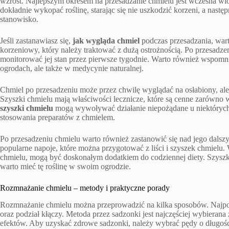
wzrost. Najlepszym okresem na przesadzanie chmielu jest wczesna wio
dokładnie wykopać roślinę, starając się nie uszkodzić korzeni, a nas
stanowisko.
Jeśli zastanawiasz się,
jak wygląda chmiel
podczas przesadzania, wart
korzeniowy, który należy traktować z dużą ostrożnością. Po przesadzeni
monitorować jej stan przez pierwsze tygodnie. Warto również wspomn
ogrodach, ale także w medycynie naturalnej.
Chmiel po przesadzeniu może przez chwilę wyglądać na osłabiony, ale 
Szyszki chmielu mają właściwości lecznicze, które są cenne zarówno w
szyszki chmielu
mogą wywoływać działanie niepożądane u niektórych
stosowania preparatów z chmielem.
Po przesadzeniu chmielu warto również zastanowić się nad jego dals
popularne napoje, które można przygotować z liści i szyszek chmielu. 
chmielu, mogą być doskonałym dodatkiem do codziennej diety. Szyszki
warto mieć tę roślinę w swoim ogrodzie.
Rozmnażanie chmielu – metody i praktyczne porady
Rozmnażanie chmielu można przeprowadzić na kilka sposobów. Najpopu
oraz podział kłączy. Metoda przez sadzonki jest najczęściej wybieran
efektów. Aby uzyskać zdrowe sadzonki, należy wybrać pędy o długości