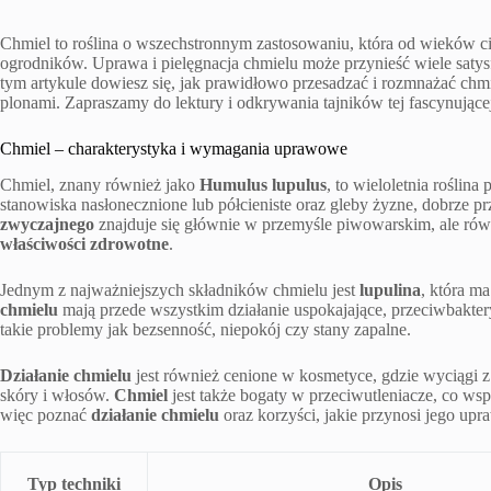
Chmiel to roślina o wszechstronnym zastosowaniu, która od wieków c
ogrodników. Uprawa i pielęgnacja chmielu może przynieść wiele saty
tym artykule dowiesz się, jak prawidłowo przesadzać i rozmnażać chmi
plonami. Zapraszamy do lektury i odkrywania tajników tej fascynującej
Chmiel – charakterystyka i wymagania uprawowe
Chmiel, znany również jako
Humulus lupulus
, to wieloletnia roślin
stanowiska nasłonecznione lub półcieniste oraz gleby żyzne, dobrze pr
zwyczajnego
znajduje się głównie w przemyśle piwowarskim, ale równ
właściwości zdrowotne
.
Jednym z najważniejszych składników chmielu jest
lupulina
, która m
chmielu
mają przede wszystkim działanie uspokajające, przeciwbakter
takie problemy jak bezsenność, niepokój czy stany zapalne.
Działanie chmielu
jest również cenione w kosmetyce, gdzie wyciągi z 
skóry i włosów.
Chmiel
jest także bogaty w przeciwutleniacze, co ws
więc poznać
działanie chmielu
oraz korzyści, jakie przynosi jego u
Typ techniki
Opis