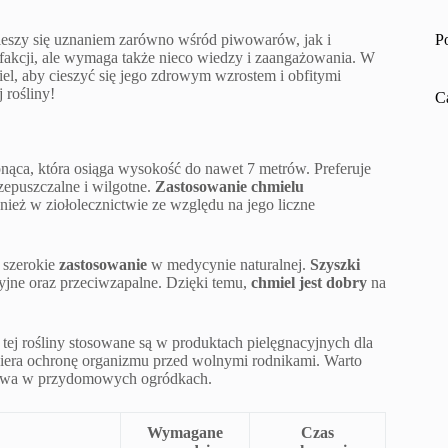
ieszy się uznaniem zarówno wśród piwowarów, jak i
P
sfakcji, ale wymaga także nieco wiedzy i zaangażowania. W
el, aby cieszyć się jego zdrowym wzrostem i obfitymi
 rośliny!
C
a pnąca, która osiąga wysokość do nawet 7 metrów. Preferuje
zepuszczalne i wilgotne.
Zastosowanie chmielu
ież w ziołolecznictwie ze względu na jego liczne
a szerokie
zastosowanie
w medycynie naturalnej.
Szyszki
yjne oraz przeciwzapalne. Dzięki temu,
chmiel jest dobry
na
tej rośliny stosowane są w produktach pielęgnacyjnych dla
piera ochronę organizmu przed wolnymi rodnikami. Warto
prawa w przydomowych ogródkach.
Wymagane
Czas