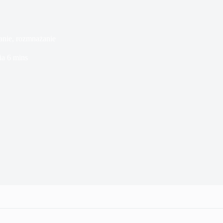
anie, rozmnażanie
ia
6 mins