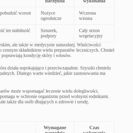
narzędzia
wykonania
 pobudzić wzrost
Nożyce
Wczesna
ogrodnicze
wiosna
ć im stabilność
Sznurek,
Cały sezon
podpory
wegetacyjny
skim, ale także w medycynie naturalnej. Właściwości
ą go cennym składnikiem wielu preparatów leczniczych. Chmiel
y poprawiają kondycję skóry i włosów.
óra działa uspokajająco i przeciwzapalnie. Szyszki chmielu
palnych. Dlatego warto wiedzieć, jakie zastosowania ma
aparów może wspomagać leczenie wielu dolegliwości.
o pomaga w ochronie organizmu przed wolnymi rodnikami.
ale także dla osób dbających o zdrowie i urodę.
Wymagane
Czas
narzędzia
wykonania