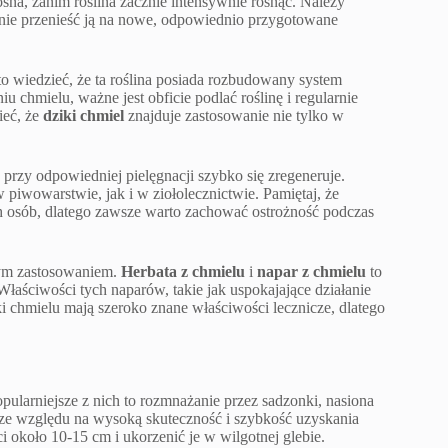
sna, zanim roślina zacznie intensywnie rosnąć. Należy
tępnie przenieść ją na nowe, odpowiednio przygotowane
o wiedzieć, że ta roślina posiada rozbudowany system
u chmielu, ważne jest obficie podlać roślinę i regularnie
ieć, że
dziki chmiel
znajduje zastosowanie nie tylko w
przy odpowiedniej pielęgnacji szybko się zregeneruje.
 piwowarstwie, jak i w ziołolecznictwie. Pamiętaj, że
 osób, dlatego zawsze warto zachować ostrożność podczas
zym zastosowaniem.
Herbata z chmielu
i
napar z chmielu
to
Właściwości tych naparów, takie jak uspokajające działanie
 chmielu mają szeroko znane właściwości lecznicze, dlatego
larniejsze z nich to rozmnażanie przez sadzonki, nasiona
a ze względu na wysoką skuteczność i szybkość uzyskania
 około 10-15 cm i ukorzenić je w wilgotnej glebie.