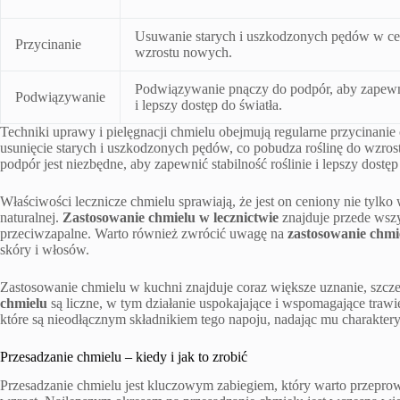
Usuwanie starych i uszkodzonych pędów w ce
Przycinanie
wzrostu nowych.
Podwiązywanie pnączy do podpór, aby zapewni
Podwiązywanie
i lepszy dostęp do światła.
Techniki uprawy i pielęgnacji chmielu obejmują regularne przycinani
usunięcie starych i uszkodzonych pędów, co pobudza roślinę do wzr
podpór jest niezbędne, aby zapewnić stabilność roślinie i lepszy dost
Właściwości lecznicze chmielu sprawiają, że jest on ceniony nie tyl
naturalnej.
Zastosowanie chmielu w lecznictwie
znajduje przede wszys
przeciwzapalne. Warto również zwrócić uwagę na
zastosowanie chmi
skóry i włosów.
Zastosowanie chmielu w kuchni znajduje coraz większe uznanie, szcze
chmielu
są liczne, w tym działanie uspokajające i wspomagające traw
które są nieodłącznym składnikiem tego napoju, nadając mu charakter
Przesadzanie chmielu – kiedy i jak to zrobić
Przesadzanie chmielu jest kluczowym zabiegiem, który warto przepro