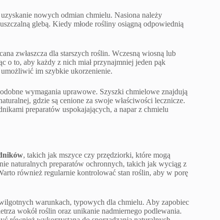
na uzyskanie nowych odmian chmielu. Nasiona należy
szczalną glebą. Kiedy młode rośliny osiągną odpowiednią
cana zwłaszcza dla starszych roślin. Wczesną wiosną lub
jąc o to, aby każdy z nich miał przynajmniej jeden pąk
umożliwić im szybkie ukorzenienie.
ją podobne wymagania uprawowe. Szyszki chmielowe znajdują
uralnej, gdzie są cenione za swoje właściwości lecznicze.
adnikami preparatów uspokajających, a napar z chmielu
odników
, takich jak mszyce czy przędziorki, które mogą
ie naturalnych preparatów ochronnych, takich jak wyciąg z
Warto również regularnie kontrolować stan roślin, aby w porę
w wilgotnych warunkach, typowych dla chmielu. Aby zapobiec
etrza wokół roślin oraz unikanie nadmiernego podlewania.
być również wykorzystana do sporządzania naturalnych