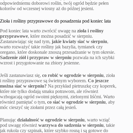
odpowiedniemu doborowi roślin, twój ogród będzie pełen
kolorów od wczesnej wiosny aż do późnej jesieni.
Zioła i rośliny przyprawowe do posadzenia pod koniec lata
Pod koniec lata warto zwrócić uwagę na
zioła i rośliny
przyprawowe
, które można posadzić w sierpniu.
Zastanawiając się nad tym,
jakie kwiaty siać w sierpniu
,
warto rozważyć takie rośliny jak bazylia, tymianek czy
oregano, które doskonale znoszą przesadzanie w tym okresie.
Sadzenie ziół i przypraw w sierpniu
pozwala na ich szybki
wzrost i przygotowanie na zbiory jesienne.
Jeśli zastanawiasz się,
co robić w ogrodzie w sierpniu
, zioła
i rośliny przyprawowe są świetnym wyborem.
Co jeszcze
można siać w sierpniu?
Na przykład pietruszkę czy koperek,
które nie tylko dodają smaku potrawom, ale również
wzbogacają ogród swoimi pięknymi, zielonymi liśćmi. Warto
również pamiętać o tym,
co siać w ogrodzie w sierpniu
, aby
móc cieszyć się ziołami przez całą jesień.
Planując
działalność w ogrodzie w sierpniu
, warto wziąć
pod uwagę również
warzywa do sadzenia w sierpniu
, takie
jak rukola czy szpinak, które szybko rosną i są gotowe do