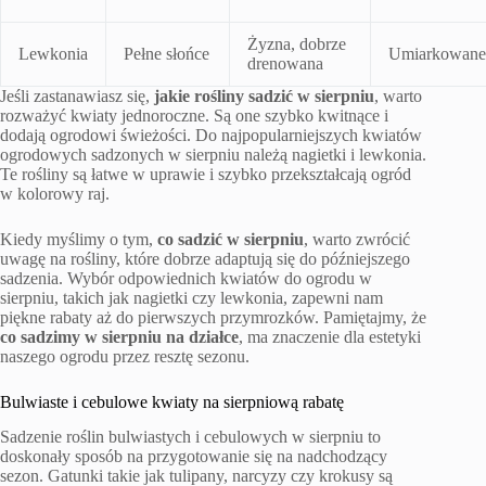
Żyzna, dobrze
Lewkonia
Pełne słońce
Umiarkowane
drenowana
Jeśli zastanawiasz się,
jakie rośliny sadzić w sierpniu
, warto
rozważyć kwiaty jednoroczne. Są one szybko kwitnące i
dodają ogrodowi świeżości. Do najpopularniejszych kwiatów
ogrodowych sadzonych w sierpniu należą nagietki i lewkonia.
Te rośliny są łatwe w uprawie i szybko przekształcają ogród
w kolorowy raj.
Kiedy myślimy o tym,
co sadzić w sierpniu
, warto zwrócić
uwagę na rośliny, które dobrze adaptują się do późniejszego
sadzenia. Wybór odpowiednich kwiatów do ogrodu w
sierpniu, takich jak nagietki czy lewkonia, zapewni nam
piękne rabaty aż do pierwszych przymrozków. Pamiętajmy, że
co sadzimy w sierpniu na działce
, ma znaczenie dla estetyki
naszego ogrodu przez resztę sezonu.
Bulwiaste i cebulowe kwiaty na sierpniową rabatę
Sadzenie roślin bulwiastych i cebulowych w sierpniu to
doskonały sposób na przygotowanie się na nadchodzący
sezon. Gatunki takie jak tulipany, narcyzy czy krokusy są