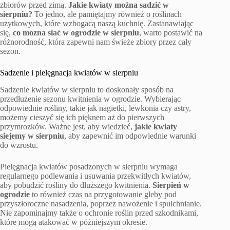
zbiorów przed zimą.
Jakie kwiaty można sadzić w
sierpniu?
To jedno, ale pamiętajmy również o roślinach
użytkowych, które wzbogacą naszą kuchnię. Zastanawiając
się,
co mozna siać w ogrodzie w sierpniu
, warto postawić na
różnorodność, która zapewni nam świeże zbiory przez cały
sezon.
Sadzenie i pielęgnacja kwiatów w sierpniu
Sadzenie kwiatów w sierpniu to doskonały sposób na
przedłużenie sezonu kwitnienia w ogrodzie. Wybierając
odpowiednie rośliny, takie jak nagietki, lewkonia czy astry,
możemy cieszyć się ich pięknem aż do pierwszych
przymrozków. Ważne jest, aby wiedzieć,
jakie kwiaty
siejemy w sierpniu
, aby zapewnić im odpowiednie warunki
do wzrostu.
Pielęgnacja kwiatów posadzonych w sierpniu wymaga
regularnego podlewania i usuwania przekwitłych kwiatów,
aby pobudzić rośliny do dłuższego kwitnienia.
Sierpień w
ogrodzie
to również czas na przygotowanie gleby pod
przyszłoroczne nasadzenia, poprzez nawożenie i spulchnianie.
Nie zapominajmy także o ochronie roślin przed szkodnikami,
które mogą atakować w późniejszym okresie.