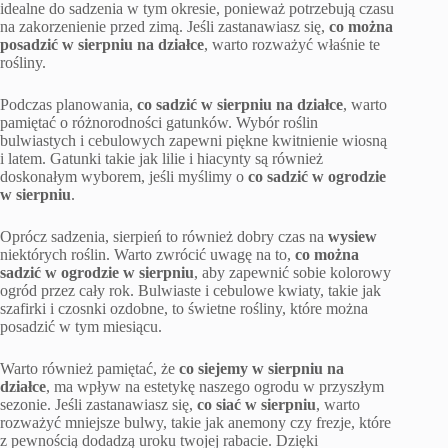
idealne do sadzenia w tym okresie, ponieważ potrzebują czasu
na zakorzenienie przed zimą. Jeśli zastanawiasz się,
co można
posadzić w sierpniu na działce
, warto rozważyć właśnie te
rośliny.
Podczas planowania,
co sadzić w sierpniu na działce
, warto
pamiętać o różnorodności gatunków. Wybór roślin
bulwiastych i cebulowych zapewni piękne kwitnienie wiosną
i latem. Gatunki takie jak lilie i hiacynty są również
doskonałym wyborem, jeśli myślimy o
co sadzić w ogrodzie
w sierpniu
.
Oprócz sadzenia, sierpień to również dobry czas na
wysiew
niektórych roślin. Warto zwrócić uwagę na to,
co można
sadzić w ogrodzie w sierpniu
, aby zapewnić sobie kolorowy
ogród przez cały rok. Bulwiaste i cebulowe kwiaty, takie jak
szafirki i czosnki ozdobne, to świetne rośliny, które można
posadzić w tym miesiącu.
Warto również pamiętać, że
co siejemy w sierpniu na
działce
, ma wpływ na estetykę naszego ogrodu w przyszłym
sezonie. Jeśli zastanawiasz się,
co siać w sierpniu
, warto
rozważyć mniejsze bulwy, takie jak anemony czy frezje, które
z pewnością dodadzą uroku twojej rabacie. Dzięki