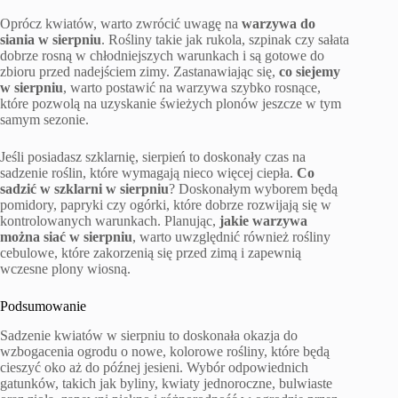
Oprócz kwiatów, warto zwrócić uwagę na
warzywa do
siania w sierpniu
. Rośliny takie jak rukola, szpinak czy sałata
dobrze rosną w chłodniejszych warunkach i są gotowe do
zbioru przed nadejściem zimy. Zastanawiając się,
co siejemy
w sierpniu
, warto postawić na warzywa szybko rosnące,
które pozwolą na uzyskanie świeżych plonów jeszcze w tym
samym sezonie.
Jeśli posiadasz szklarnię, sierpień to doskonały czas na
sadzenie roślin, które wymagają nieco więcej ciepła.
Co
sadzić w szklarni w sierpniu
? Doskonałym wyborem będą
pomidory, papryki czy ogórki, które dobrze rozwijają się w
kontrolowanych warunkach. Planując,
jakie warzywa
można siać w sierpniu
, warto uwzględnić również rośliny
cebulowe, które zakorzenią się przed zimą i zapewnią
wczesne plony wiosną.
Podsumowanie
Sadzenie kwiatów w sierpniu to doskonała okazja do
wzbogacenia ogrodu o nowe, kolorowe rośliny, które będą
cieszyć oko aż do późnej jesieni. Wybór odpowiednich
gatunków, takich jak byliny, kwiaty jednoroczne, bulwiaste