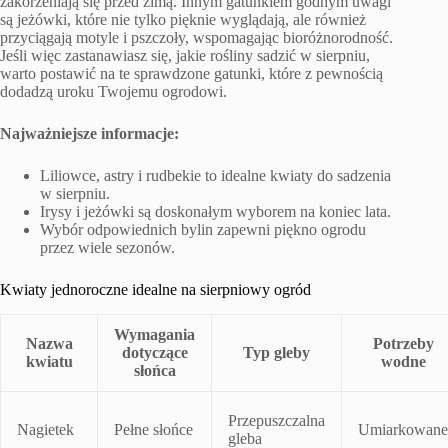
zakorzeniają się przed zimą. Innym gatunkiem godnym uwagi
są jeżówki, które nie tylko pięknie wyglądają, ale również
przyciągają motyle i pszczoły, wspomagając bioróżnorodność.
Jeśli więc zastanawiasz się, jakie rośliny sadzić w sierpniu,
warto postawić na te sprawdzone gatunki, które z pewnością
dodadzą uroku Twojemu ogrodowi.
Najważniejsze informacje:
Liliowce, astry i rudbekie to idealne kwiaty do sadzenia
w sierpniu.
Irysy i jeżówki są doskonałym wyborem na koniec lata.
Wybór odpowiednich bylin zapewni piękno ogrodu
przez wiele sezonów.
Kwiaty jednoroczne idealne na sierpniowy ogród
Wymagania
Nazwa
Potrzeby
dotyczące
Typ gleby
kwiatu
wodne
słońca
Przepuszczalna
Nagietek
Pełne słońce
Umiarkowane
gleba