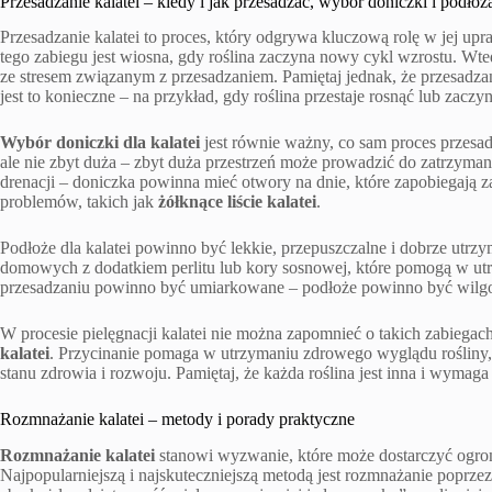
Przesadzanie kalatei – kiedy i jak przesadzać, wybór doniczki i podłoż
Przesadzanie kalatei to proces, który odgrywa kluczową rolę w jej u
tego zabiegu jest wiosna, gdy roślina zaczyna nowy cykl wzrostu. Wted
ze stresem związanym z przesadzaniem. Pamiętaj jednak, że przesadza
jest to konieczne – na przykład, gdy roślina przestaje rosnąć lub zacz
Wybór doniczki dla kalatei
jest równie ważny, co sam proces przesa
ale nie zbyt duża – zbyt duża przestrzeń może prowadzić do zatrzyma
drenacji – doniczka powinna mieć otwory na dnie, które zapobiegają
problemów, takich jak
żółknące liście kalatei
.
Podłoże dla kalatei powinno być lekkie, przepuszczalne i dobrze utrz
domowych z dodatkiem perlitu lub kory sosnowej, które pomogą w ut
przesadzaniu powinno być umiarkowane – podłoże powinno być wilgot
W procesie pielęgnacji kalatei nie można zapomnieć o takich zabiegac
kalatei
. Przycinanie pomaga w utrzymaniu zdrowego wyglądu rośliny,
stanu zdrowia i rozwoju. Pamiętaj, że każda roślina jest inna i wymag
Rozmnażanie kalatei – metody i porady praktyczne
Rozmnażanie kalatei
stanowi wyzwanie, które może dostarczyć ogrom
Najpopularniejszą i najskuteczniejszą metodą jest rozmnażanie poprze