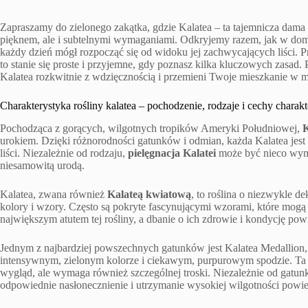
Zapraszamy do zielonego zakątka, gdzie Kalatea – ta tajemnicza dam
pięknem, ale i subtelnymi wymaganiami. Odkryjemy razem, jak w dom
każdy dzień mógł rozpocząć się od widoku jej zachwycających liści. P
to stanie się proste i przyjemne, gdy poznasz kilka kluczowych zasad. 
Kalatea rozkwitnie z wdzięcznością i przemieni Twoje mieszkanie w ma
Charakterystyka rośliny kalatea – pochodzenie, rodzaje i cechy charak
Pochodząca z gorących, wilgotnych tropików Ameryki Południowej,
K
urokiem. Dzięki różnorodności gatunków i odmian, każda Kalatea jest u
liści. Niezależnie od rodzaju,
pielęgnacja Kalatei
może być nieco wyma
niesamowitą urodą.
Kalatea, zwana również
Kalateą kwiatową
, to roślina o niezwykle de
kolory i wzory. Często są pokryte fascynującymi wzorami, które mogą s
największym atutem tej rośliny, a dbanie o ich zdrowie i kondycję pow
Jednym z najbardziej powszechnych gatunków jest Kalatea Medallion, 
intensywnym, zielonym kolorze i ciekawym, purpurowym spodzie. Ta 
wygląd, ale wymaga również szczególnej troski. Niezależnie od gatun
odpowiednie nasłonecznienie i utrzymanie wysokiej wilgotności powie