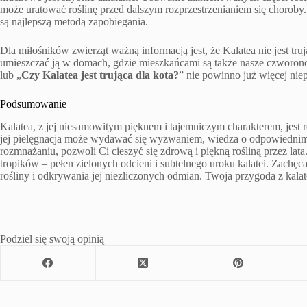
może uratować roślinę przed dalszym rozprzestrzenianiem się choroby.
są najlepszą metodą zapobiegania.
Dla miłośników zwierząt ważną informacją jest, że Kalatea nie jest t
umieszczać ją w domach, gdzie mieszkańcami są także nasze czworono
lub „
Czy Kalatea jest trująca dla kota?
” nie powinno już więcej niep
Podsumowanie
Kalatea, z jej niesamowitym pięknem i tajemniczym charakterem, jest 
jej pielęgnacja może wydawać się wyzwaniem, wiedza o odpowiednim 
rozmnażaniu, pozwoli Ci cieszyć się zdrową i piękną rośliną przez l
tropików – pełen zielonych odcieni i subtelnego uroku kalatei. Zachęc
rośliny i odkrywania jej niezliczonych odmian. Twoja przygoda z kalat
Podziel się swoją opinią