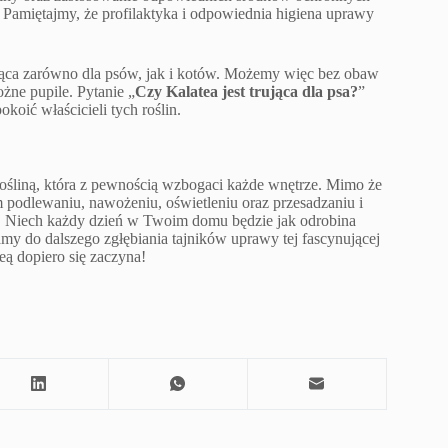
 Pamiętajmy, że profilaktyka i odpowiednia higiena uprawy
rująca zarówno dla psów, jak i kotów. Możemy więc bez obaw
żne pupile. Pytanie „
Czy Kalatea jest trująca dla psa?
”
okoić właścicieli tych roślin.
rośliną, która z pewnością wzbogaci każde wnętrze. Mimo że
podlewaniu, nawożeniu, oświetleniu oraz przesadzaniu i
ata. Niech każdy dzień w Twoim domu będzie jak odrobina
amy do dalszego zgłębiania tajników uprawy tej fascynującej
eą dopiero się zaczyna!