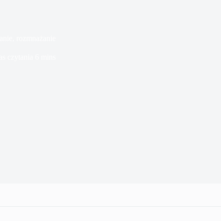
zanie, rozmnażanie
as czytania
6 mins