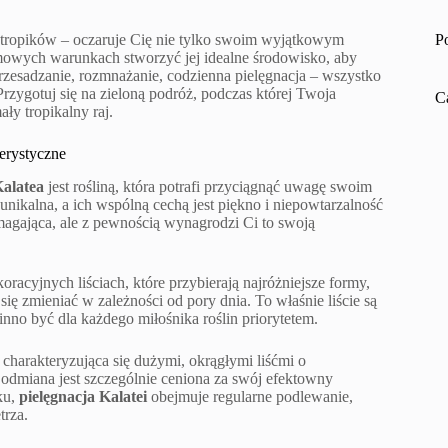
a tropików – oczaruje Cię nie tylko swoim wyjątkowym
P
owych warunkach stworzyć jej idealne środowisko, aby
rzesadzanie, rozmnażanie, codzienna pielęgnacja – wszystko
Przygotuj się na zieloną podróż, podczas której Twoja
C
ły tropikalny raj.
terystyczne
alatea
jest rośliną, która potrafi przyciągnąć uwagę swoim
nikalna, a ich wspólną cechą jest piękno i niepowtarzalność
gająca, ale z pewnością wynagrodzi Ci to swoją
koracyjnych liściach, które przybierają najróżniejsze formy,
ię zmieniać w zależności od pory dnia. To właśnie liście są
inno być dla każdego miłośnika roślin priorytetem.
charakteryzująca się dużymi, okrągłymi liśćmi o
odmiana jest szczególnie ceniona za swój efektowny
ku,
pielęgnacja Kalatei
obejmuje regularne podlewanie,
trza.