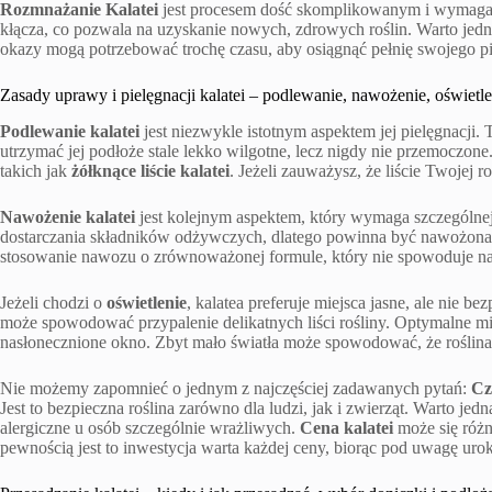
Rozmnażanie Kalatei
jest procesem dość skomplikowanym i wymagają
kłącza, co pozwala na uzyskanie nowych, zdrowych roślin. Warto jedna
okazy mogą potrzebować trochę czasu, aby osiągnąć pełnię swojego p
Zasady uprawy i pielęgnacji kalatei – podlewanie, nawożenie, oświetle
Podlewanie kalatei
jest niezwykle istotnym aspektem jej pielęgnacji. T
utrzymać jej podłoże stale lekko wilgotne, lecz nigdy nie przemoczo
takich jak
żółknące liście kalatei
. Jeżeli zauważysz, że liście Twojej 
Nawożenie kalatei
jest kolejnym aspektem, który wymaga szczególnej 
dostarczania składników odżywczych, dlatego powinna być nawożona 
stosowanie nawozu o zrównoważonej formule, który nie spowoduje nad
Jeżeli chodzi o
oświetlenie
, kalatea preferuje miejsca jasne, ale nie 
może spowodować przypalenie delikatnych liści rośliny. Optymalne miej
nasłonecznione okno. Zbyt mało światła może spowodować, że roślina p
Nie możemy zapomnieć o jednym z najczęściej zadawanych pytań:
Cz
Jest to bezpieczna roślina zarówno dla ludzi, jak i zwierząt. Warto je
alergiczne u osób szczególnie wrażliwych.
Cena kalatei
może się różni
pewnością jest to inwestycja warta każdej ceny, biorąc pod uwagę urok