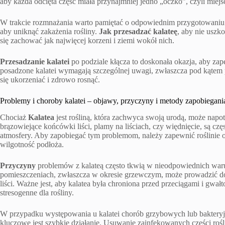
aby każda odcięta część miała przynajmniej jedno „oczko”, czyli miejsc
W trakcie rozmnażania warto pamiętać o odpowiednim przygotowaniu n
aby uniknąć zakażenia rośliny.
Jak przesadzać kalateę
, aby nie uszko
się zachować jak najwięcej korzeni i ziemi wokół nich.
Przesadzanie kalatei
po podziale kłącza to doskonała okazja, aby za
posadzone kalatei wymagają szczególnej uwagi, zwłaszcza pod kątem 
się ukorzeniać i zdrowo rosnąć.
Problemy i choroby kalatei – objawy, przyczyny i metody zapobiegani
Chociaż
Kalatea
jest rośliną, która zachwyca swoją urodą, może napo
brązowiejące końcówki liści, plamy na liściach, czy więdnięcie, są c
atmosfery. Aby zapobiegać tym problemom, należy zapewnić roślinie o
wilgotność podłoża.
Przyczyny
problemów z kalateą często tkwią w nieodpowiednich wa
pomieszczeniach, zwłaszcza w okresie grzewczym, może prowadzić do
liści. Ważne jest, aby kalatea była chroniona przed przeciągami i gw
stresogenne dla rośliny.
W przypadku występowania u kalatei chorób grzybowych lub bakteryj
kluczowe jest szybkie działanie. Usuwanie zainfekowanych części ro