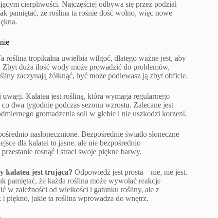
cym cierpliwości. Najczęściej odbywa się przez podział
k pamiętać, że roślina ta rośnie dość wolno, więc nowe
iękna.
nie
a roślina tropikalna uwielbia wilgoć, dlatego ważne jest, aby
ne. Zbyt duża ilość wody może prowadzić do problemów,
rośliny zaczynają żółknąć, być może podlewasz ją zbyt obficie.
uwagi. Kalatea jest rośliną, która wymaga regularnego
co dwa tygodnie podczas sezonu wzrostu. Zalecane jest
miernego gromadzenia soli w glebie i nie uszkodzi korzeni.
bezpośrednio nasłonecznione. Bezpośrednie światło słoneczne
sce dla kalatei to jasne, ale nie bezpośrednio
rzestanie rosnąć i straci swoje piękne barwy.
y kalatea jest trująca?
Odpowiedź jest prosta – nie, nie jest.
dnak pamiętać, że każda roślina może wywołać reakcje
ć w zależności od wielkości i gatunku rośliny, ale z
 i piękno, jakie ta roślina wprowadza do wnętrz.