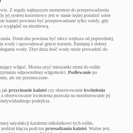
a
prawie. Z reguły najlepszym momentem do przeprowadzenia
y jej system korzeniowy jest w stanie lepiej poradzić sobie
nie kalatei powinno być przeprowadzane tylko wtedy, gdy
yna wyglądać na niezdrową.
dzania. Doniczka powinna być nieco większa od poprzedniej,
nia wody i spowodować gnicie korzeni. Pamiętaj o dobrej
 zaleganiu wody. Zbyt duża ilość wody może prowadzić do
ymujące wilgoć. Można użyć mieszanki ziemi do roślin
rzymaniu odpowiedniej wilgotności.
Podlewanie
po
ne, ale nie przemoczone.
h jak
przycinanie kalatei
czy obserwowanie
kwitnienia
 a obserwowanie kwitnienia pozwala na monitorowanie jej
a indywidualnego podejścia.
nej satysfakcji każdemu miłośnikowi tych roślin.
z podział kłącza podczas
przesadzania kalatei
. Ważne jest,