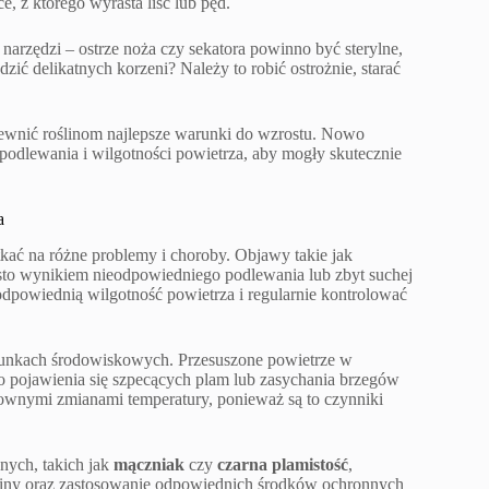
e, z którego wyrasta liść lub pęd.
arzędzi – ostrze noża czy sekatora powinno być sterylne,
dzić delikatnych korzeni? Należy to robić ostrożnie, starać
pewnić roślinom najlepsze warunki do wzrostu. Nowo
podlewania i wilgotności powietrza, aby mogły skutecznie
a
tkać na różne problemy i choroby. Objawy takie jak
zęsto wynikiem nieodpowiedniego podlewania lub zbyt suchej
dpowiednią wilgotność powietrza i regularnie kontrolować
runkach środowiskowych. Przesuszone powietrze w
 pojawienia się szpecących plam lub zasychania brzegów
ałtownymi zmianami temperatury, ponieważ są to czynniki
nych, takich jak
mączniak
czy
czarna plamistość
,
śliny oraz zastosowanie odpowiednich środków ochronnych