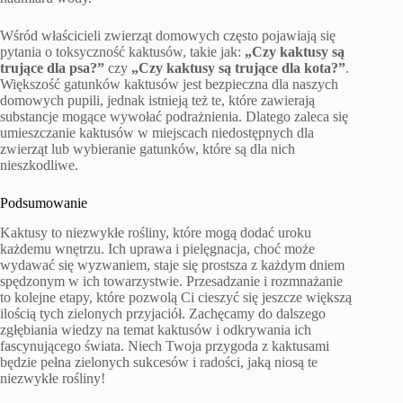
Wśród właścicieli zwierząt domowych często pojawiają się
pytania o toksyczność kaktusów, takie jak:
„Czy kaktusy są
trujące dla psa?”
czy
„Czy kaktusy są trujące dla kota?”
.
Większość gatunków kaktusów jest bezpieczna dla naszych
domowych pupili, jednak istnieją też te, które zawierają
substancje mogące wywołać podrażnienia. Dlatego zaleca się
umieszczanie kaktusów w miejscach niedostępnych dla
zwierząt lub wybieranie gatunków, które są dla nich
nieszkodliwe.
Podsumowanie
Kaktusy to niezwykłe rośliny, które mogą dodać uroku
każdemu wnętrzu. Ich uprawa i pielęgnacja, choć może
wydawać się wyzwaniem, staje się prostsza z każdym dniem
spędzonym w ich towarzystwie. Przesadzanie i rozmnażanie
to kolejne etapy, które pozwolą Ci cieszyć się jeszcze większą
ilością tych zielonych przyjaciół. Zachęcamy do dalszego
zgłębiania wiedzy na temat kaktusów i odkrywania ich
fascynującego świata. Niech Twoja przygoda z kaktusami
będzie pełna zielonych sukcesów i radości, jaką niosą te
niezwykłe rośliny!