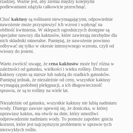
rzadziej. Ważne jest, aby ziemia między kolejnymi
podlewaniami zdążyła całkowicie przeschnąć.
Choć
kaktusy
są roślinami niewymagającymi, odpowiednie
nawożenie może przyspieszyć ich wzrost i wpłynąć na
obfitość kwitnienia. W sklepach ogrodniczych dostępne są
specjalne nawozy dla kaktusów, które zawierają niezbędne dla
nich składniki mineralne. Pamiętaj, że nawożenie powinno
odbywać się tylko w okresie intensywnego wzrostu, czyli od
wiosny do jesieni.
Warto zwrócić uwagę, że
cena kaktusów
może być różna w
zależności od gatunku, wielkości i wieku rośliny. Droższe
kaktusy często są starsze lub należą do rzadkich gatunków.
Pamiętaj jednak, że niezależnie od ceny, wszystkie kaktusy
wymagają podobnej pielęgnacji, a ich długowieczność
sprawia, że są to rośliny na wiele lat.
Niezależnie od gatunku, wszystkie kaktusy nie lubią nadmiaru
wody. Dlatego zawsze upewnij się, że doniczka, w której
uprawiasz kaktus, ma otwór na dnie, który umożliwi
odprowadzenie nadmiaru wody. To pomoże zapobiec gnicia
korzeni, które jest najczęstszym problemem w uprawie tych
niezwykłych roślin.