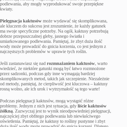
podlewania, aby mogły wyprodukować swoje przepiękne
kwiaty.
Pielęgnacja kaktusów
może wydawać się skomplikowana,
ale kluczem do sukcesu jest zrozumienie, że każdy gatunek
ma swoje specyficzne potrzeby. Na ogół, kaktusy potrzebują
dobrze przepuszczalnej gleby, jasnego światła i
umiarkowanego podlewania. Pamiętaj, że zbyt duża ilość
wody może prowadzić do gnicia korzenia, co jest jednym z
najczęstszych problemów w uprawie tych roślin.
Jeśli zastanawiasz się nad
rozmnażaniem kaktusów
, warto
wiedzieć, że niektóre gatunki mogą być łatwo rozmnożone
przez sadzonki, podczas gdy inne wymagają bardziej
skomplikowanych metod, takich jak szczepienie. Niezależnie
od metody, pamiętaj, że cierpliwość jest kluczowa – kaktusy
rosną wolno, ale ich urok i wytrzymałość są tego warte!
Podczas pielęgnacji kaktusów, mogą wystąpić różne
problemy. Jednym z nich jest sytuacja, gdy
liście kaktusów
żółkną
. Zazwyczaj jest to wynik nieodpowiedniej pielęgnacji,
najczęściej zbyt obfitego podlewania lub niewłaściwego
oświetlenia. Pamiętaj, że kaktusy to rośliny pustynne i zbyt
duża ilość wody może prowadzić do gnicia korzeni. Dlatego