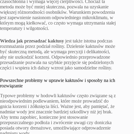
czasochłonna i wymaga więcej cierpliwości. Chociaż ta
metoda może być mniej skuteczna, pozwala na uzyskanie
większej różnorodności osobników. Warunkiem powodzenia
jest zapewnienie nasionom odpowiedniego mikroklimatu, w
którym mogą kiełkować, co często wymaga utrzymania stałej
temperatury i wilgotności.
Wiedza jak przesadzać kaktusy
jest także istotna podczas
rozmnażania przez podział rośliny. Dzielenie kaktusów może
być skuteczną metodą, ale wymaga precyzji i delikatności,
aby nie uszkodzić korzeni. Odpowiednio przeprowadzone
przesadzanie pozwala na szybkie przyjęcie się podzielonych
części i wspiera ich dalszy wzrost jako samodzielne rośliny.
Powszechne problemy w uprawie kaktusów i sposoby na ich
rozwiązanie
Typowe problemy w hodowli kaktusów często związane są z
nieodpowiednim podlewaniem, które może prowadzić do
gnicia korzeni i żółknięcia liści. Ważne jest, aby pamiętać, że
nadmiar wody jest znacznie bardziej szkodliwy niż jej brak.
Aby temu zapobiec, konieczne jest stosowanie
przepuszczalnego podłoża i zwrócenie uwagi czy doniczka
posiada otwory drenażowe, umożliwiające odprowadzenie
nadmiaru wody.