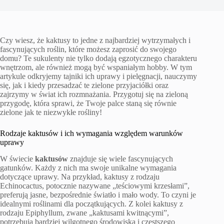
Czy wiesz, że kaktusy to jedne z najbardziej wytrzymałych i
fascynujących roślin, które możesz zaprosić do swojego
domu? Te sukulenty nie tylko dodają egzotycznego charakteru
wnętrzom, ale również mogą być wspaniałym hobby. W tym
artykule odkryjemy tajniki ich uprawy i pielęgnacji, nauczymy
się, jak i kiedy przesadzać te zielone przyjaciółki oraz
zajrzymy w świat ich rozmnażania. Przygotuj się na zieloną
przygodę, która sprawi, że Twoje palce staną się równie
zielone jak te niezwykłe rośliny!
Rodzaje kaktusów i ich wymagania względem warunków
uprawy
W świecie
kaktusów
znajduje się wiele fascynujących
gatunków. Każdy z nich ma swoje unikalne wymagania
dotyczące uprawy. Na przykład, kaktusy z rodzaju
Echinocactus, potocznie nazywane „teściowymi krzesłami”,
preferują jasne, bezpośrednie światło i mało wody. To czyni je
idealnymi roślinami dla początkujących. Z kolei kaktusy z
rodzaju Epiphyllum, zwane „kaktusami kwitnącymi”,
potrzebują bardziej wilgotnego środowiska i częstszego