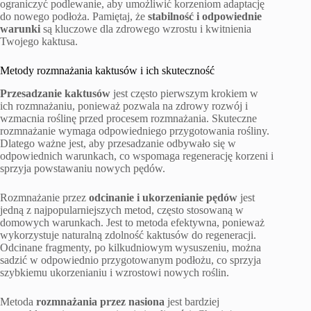
ograniczyć podlewanie, aby umożliwić korzeniom adaptację
do nowego podłoża. Pamiętaj, że
stabilność i odpowiednie
warunki
są kluczowe dla zdrowego wzrostu i kwitnienia
Twojego kaktusa.
Metody rozmnażania kaktusów i ich skuteczność
Przesadzanie kaktusów
jest często pierwszym krokiem w
ich rozmnażaniu, ponieważ pozwala na zdrowy rozwój i
wzmacnia roślinę przed procesem rozmnażania. Skuteczne
rozmnażanie wymaga odpowiedniego przygotowania rośliny.
Dlatego ważne jest, aby przesadzanie odbywało się w
odpowiednich warunkach, co wspomaga regenerację korzeni i
sprzyja powstawaniu nowych pędów.
Rozmnażanie przez
odcinanie i ukorzenianie pędów
jest
jedną z najpopularniejszych metod, często stosowaną w
domowych warunkach. Jest to metoda efektywna, ponieważ
wykorzystuje naturalną zdolność kaktusów do regeneracji.
Odcinane fragmenty, po kilkudniowym wysuszeniu, można
sadzić w odpowiednio przygotowanym podłożu, co sprzyja
szybkiemu ukorzenianiu i wzrostowi nowych roślin.
Metoda
rozmnażania przez nasiona
jest bardziej