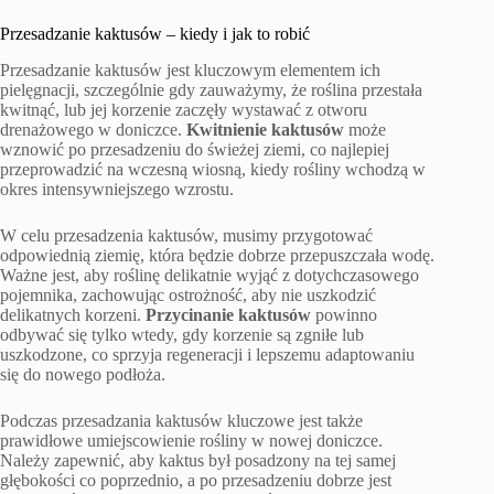
Przesadzanie kaktusów – kiedy i jak to robić
Przesadzanie kaktusów jest kluczowym elementem ich
pielęgnacji, szczególnie gdy zauważymy, że roślina przestała
kwitnąć, lub jej korzenie zaczęły wystawać z otworu
drenażowego w doniczce.
Kwitnienie kaktusów
może
wznowić po przesadzeniu do świeżej ziemi, co najlepiej
przeprowadzić na wczesną wiosną, kiedy rośliny wchodzą w
okres intensywniejszego wzrostu.
W celu przesadzenia kaktusów, musimy przygotować
odpowiednią ziemię, która będzie dobrze przepuszczała wodę.
Ważne jest, aby roślinę delikatnie wyjąć z dotychczasowego
pojemnika, zachowując ostrożność, aby nie uszkodzić
delikatnych korzeni.
Przycinanie kaktusów
powinno
odbywać się tylko wtedy, gdy korzenie są zgniłe lub
uszkodzone, co sprzyja regeneracji i lepszemu adaptowaniu
się do nowego podłoża.
Podczas przesadzania kaktusów kluczowe jest także
prawidłowe umiejscowienie rośliny w nowej doniczce.
Należy zapewnić, aby kaktus był posadzony na tej samej
głębokości co poprzednio, a po przesadzeniu dobrze jest