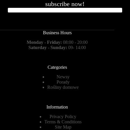
subscribe now!
Business Hours
Monday - Friday:
08:00 - 20:00
Saturday - Sunday:
09- 14:00
Categories
Newsy
Porady
Rośliny domowe
Information
Privacy Policy
Terms & Conditions
Site Map