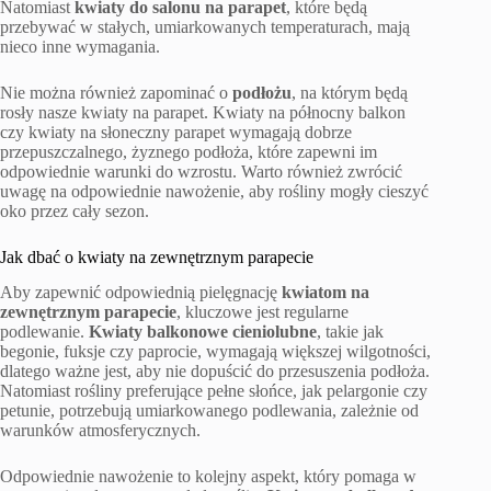
Natomiast
kwiaty do salonu na parapet
, które będą
przebywać w stałych, umiarkowanych temperaturach, mają
nieco inne wymagania.
Nie można również zapominać o
podłożu
, na którym będą
rosły nasze kwiaty na parapet. Kwiaty na północny balkon
czy kwiaty na słoneczny parapet wymagają dobrze
przepuszczalnego, żyznego podłoża, które zapewni im
odpowiednie warunki do wzrostu. Warto również zwrócić
uwagę na odpowiednie nawożenie, aby rośliny mogły cieszyć
oko przez cały sezon.
Jak dbać o kwiaty na zewnętrznym parapecie
Aby zapewnić odpowiednią pielęgnację
kwiatom na
zewnętrznym parapecie
, kluczowe jest regularne
podlewanie.
Kwiaty balkonowe cieniolubne
, takie jak
begonie, fuksje czy paprocie, wymagają większej wilgotności,
dlatego ważne jest, aby nie dopuścić do przesuszenia podłoża.
Natomiast rośliny preferujące pełne słońce, jak pelargonie czy
petunie, potrzebują umiarkowanego podlewania, zależnie od
warunków atmosferycznych.
Odpowiednie nawożenie to kolejny aspekt, który pomaga w