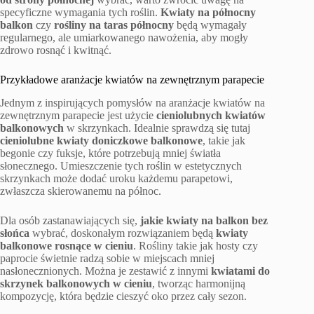
specyficzne wymagania tych roślin.
Kwiaty na północny
balkon
czy
rośliny na taras północny
będą wymagały
regularnego, ale umiarkowanego nawożenia, aby mogły
zdrowo rosnąć i kwitnąć.
Przykładowe aranżacje kwiatów na zewnętrznym parapecie
Jednym z inspirujących pomysłów na aranżacje kwiatów na
zewnętrznym parapecie jest użycie
cieniolubnych kwiatów
balkonowych
w skrzynkach. Idealnie sprawdzą się tutaj
cieniolubne kwiaty doniczkowe balkonowe
, takie jak
begonie czy fuksje, które potrzebują mniej światła
słonecznego. Umieszczenie tych roślin w estetycznych
skrzynkach może dodać uroku każdemu parapetowi,
zwłaszcza skierowanemu na północ.
Dla osób zastanawiających się,
jakie kwiaty na balkon bez
słońca
wybrać, doskonałym rozwiązaniem będą
kwiaty
balkonowe rosnące w cieniu
. Rośliny takie jak hosty czy
paprocie świetnie radzą sobie w miejscach mniej
nasłonecznionych. Można je zestawić z innymi
kwiatami do
skrzynek balkonowych w cieniu
, tworząc harmonijną
kompozycję, która będzie cieszyć oko przez cały sezon.