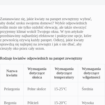
Zastanawiasz się, jakie kwiaty na parapet zewnętrzny wybrać,
aby dodać uroku swojemu domowi? Wybór odpowiednich
roślin może nie tylko ozdobić elewację, ale także stworzyć
przyjemny klimat wokół Twojego okna. W tym artykule
przedstawimy najbardziej efektowne i praktyczne opcje, które
z pewnością ożywią każdy parapet. Odkryj, jakie kwiaty
sprawdzą się najlepiej na zewnątrz i jak o nie dbać, aby
cieszyły oko przez cały sezon.
Rodzaje kwiatów odpowiednich na parapet zewnętrzny
Wymagania
Wymagania
Wymagania
Nazwa
dotyczące
dotyczące
dotyczące
kwiatu
słońca
temperatury
wilgotności
Pelargonia
Pełne słońce
15-25°C
Średnia
Begonia
Półcień
15-20°C
Wysoka