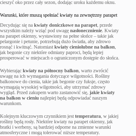
cieszyć oko przez cały sezon, dodając uroku każdemu oknu.
Warunki, które muszą spełniać kwiaty na zewnętrzny parapet
Decydując się na
kwiaty doniczkowe na parapet
, przede
wszystkim należy wziąć pod uwagę
nasłonecznienie
. Kwiaty
na parapet okienny, wystawiony na pełne słońce – takie jak
pelargonie i petunie, potrzebują dużo światła, aby zdrowo
rosnąć i kwitnąć. Natomiast
kwiaty cieniolubne na balkon
,
jak begonie czy niektóre odmiany paproci, będą lepiej
prosperować w miejscach o ograniczonym dostępie do słońca.
Wybierając
kwiaty na północny balkon
, warto zwrócić
uwagę na ich wymagania dotyczące wilgotności. Rośliny
balkonowe do cienia, takie jak begonie czy fuksje, często
wymagają wysokiej wilgotności, aby utrzymać zdrowy
wygląd. Przed zakupem warto zastanowić się,
jakie kwiaty
na balkon w cieniu
najlepiej będą odpowiadać naszym
warunkom.
Kolejnym kluczowym czynnikiem jest
temperatura
, w jakiej
rośliny będą rosły. Niektóre kwiaty na parapet okienny, jak
bratki i werbeny, są bardziej odporne na zmienne warunki
atmosferyczne i mogą tolerować niższe temperatury.