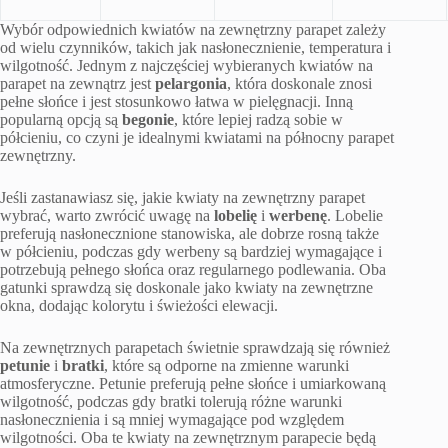
Wybór odpowiednich kwiatów na zewnętrzny parapet zależy
od wielu czynników, takich jak nasłonecznienie, temperatura i
wilgotność. Jednym z najczęściej wybieranych kwiatów na
parapet na zewnątrz jest
pelargonia
, która doskonale znosi
pełne słońce i jest stosunkowo łatwa w pielęgnacji. Inną
popularną opcją są
begonie
, które lepiej radzą sobie w
półcieniu, co czyni je idealnymi kwiatami na północny parapet
zewnętrzny.
Jeśli zastanawiasz się, jakie kwiaty na zewnętrzny parapet
wybrać, warto zwrócić uwagę na
lobelię
i
werbenę
. Lobelie
preferują nasłonecznione stanowiska, ale dobrze rosną także
w półcieniu, podczas gdy werbeny są bardziej wymagające i
potrzebują pełnego słońca oraz regularnego podlewania. Oba
gatunki sprawdzą się doskonale jako kwiaty na zewnętrzne
okna, dodając kolorytu i świeżości elewacji.
Na zewnętrznych parapetach świetnie sprawdzają się również
petunie
i
bratki
, które są odporne na zmienne warunki
atmosferyczne. Petunie preferują pełne słońce i umiarkowaną
wilgotność, podczas gdy bratki tolerują różne warunki
nasłonecznienia i są mniej wymagające pod względem
wilgotności. Oba te kwiaty na zewnętrznym parapecie będą