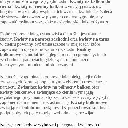
utrzymaniu zdrowego wyglądu roślin.
Kwiaty na balkon do
cienia
i
kwiaty na ciemny balkon
wymagają nawozów
bogatych w azot, aby wspierać ich wzrost i kwitnienie. Zaleca
się stosowanie nawozów płynnych co dwa tygodnie, aby
zapewnić roślinom wszystkie niezbędne składniki odżywcze.
Dobór odpowiedniego stanowiska dla roślin jest równie
istotny.
Kwiaty na parapet zachodni
oraz
kwiaty na taras
w cieniu
powinny być umieszczone w miejscach, które
zapewnią im optymalne warunki wzrostu.
Rośliny
balkonowe cieniolubne
najlepiej rosną na północnych lub
wschodnich parapetach, gdzie są chronione przed
intensywnymi promieniami słonecznymi.
Nie można zapominać o odpowiedniej pielęgnacji roślin
zwisających, które są popularnym wyborem na zewnętrzne
parapety.
Zwisające kwiaty na północny balkon
oraz
kwiaty balkonowe zwisające do cienia
wymagają
regularnego przycinania, aby zachować estetyczny wygląd i
zapobiec nadmiernemu rozrastaniu się.
Kwiaty balkonowe
zwisające cieniolubne
będą również potrzebować solidnych
podpór, aby ich pędy mogły swobodnie się rozwijać.
Najczęstsze błędy w wyborze i pielęgnacji kwiatów na