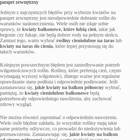
parapet zewnętrzny
Jednym z najczęstszych błędów przy wyborze kwiatów na
parapet zewnętrzny jest nieodpowiednie dobranie roślin do
warunków nasłonecznienia. Wiele osób nie zdaje sobie
sprawy, że
kwiaty balkonowe, które lubią cień
, takie jak
begonie czy fuksje, nie będą dobrze rosły na pełnym słońcu.
Zamiast tego, warto wybrać
rośliny cieniolubne na taras
lub
kwiaty na taras do cienia
, które lepiej przystosują się do
takich warunków.
Kolejnym powszechnym błędem jest zaniedbywanie potrzeb
wilgotnościowych roślin. Rośliny, które preferują cień, często
wymagają wyższej wilgotności, dlatego ważne jest regularne
sprawdzanie stanu podłoża i odpowiednie podlewanie. Jeśli
zastanawiasz się,
jakie kwiaty na balkon północny
wybrać,
pamiętaj, że
kwiaty cieniolubne balkonowe
będą
potrzebowały odpowiedniego nawilżenia, aby zachować
zdrowy wygląd.
Nie można również zapominać o odpowiednim nawożeniu.
Wiele osób błędnie zakłada, że wszystkie rośliny mają takie
same potrzeby odżywcze, co prowadzi do niedożywienia lub
przenawożenia. Zastanawiając się,
jakie kwiaty na balkon
od strony północnej
wybrać, warto zwrócić uwagę na