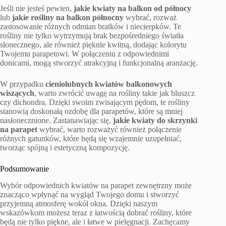
Jeśli nie jesteś pewien,
jakie kwiaty na balkon od północy
lub
jakie rośliny na balkon północny
wybrać, rozważ
zastosowanie różnych odmian bratków i niecierpków. Te
rośliny nie tylko wytrzymują brak bezpośredniego światła
słonecznego, ale również pięknie kwitną, dodając kolorytu
Twojemu parapetowi. W połączeniu z odpowiednimi
donicami, mogą stworzyć atrakcyjną i funkcjonalną aranżację.
W przypadku
cieniolubnych kwiatów balkonowych
wiszących
, warto zwrócić uwagę na rośliny takie jak bluszcz
czy dichondra. Dzięki swoim zwisającym pędom, te rośliny
stanowią doskonałą ozdobę dla parapetów, które są mniej
nasłonecznione. Zastanawiając się,
jakie kwiaty do skrzynki
na parapet
wybrać, warto rozważyć również połączenie
różnych gatunków, które będą się wzajemnie uzupełniać,
tworząc spójną i estetyczną kompozycję.
Podsumowanie
Wybór odpowiednich kwiatów na parapet zewnętrzny może
znacząco wpłynąć na wygląd Twojego domu i stworzyć
przyjemną atmosferę wokół okna. Dzięki naszym
wskazówkom możesz teraz z łatwością dobrać rośliny, które
będą nie tylko piękne, ale i łatwe w pielęgnacji. Zachęcamy